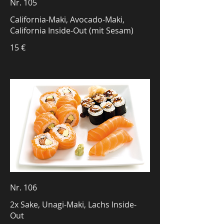
Nr. 105
California-Maki, Avocado-Maki,
California Inside-Out (mit Sesam)
15 €
Nr. 106
2x Sake, Unagi-Maki, Lachs Inside-
Out