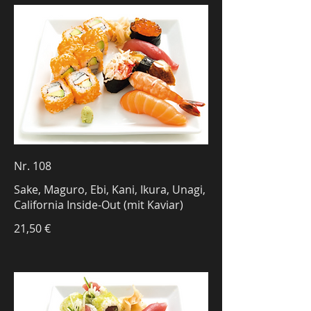
Nr. 108
Sake, Maguro, Ebi, Kani, Ikura, Unagi,
California Inside-Out (mit Kaviar)
21,50 €